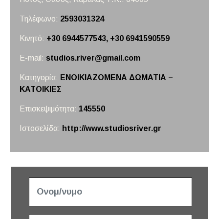
Τηλέφωνο:
2593031324
Κινητό:
+30 6944577543, +30 6941590559
E-mail:
studios.river@gmail.com
Κατηγορία:
ΕΝΟΙΚΙΑΖΟΜΕΝΑ ΔΩΜΑΤΙΑ –
ΚΑΤΟΙΚΙΕΣ
Επισκεψιμότητα:
145550
Ιστοσελίδα:
http://www.studiosriver.gr